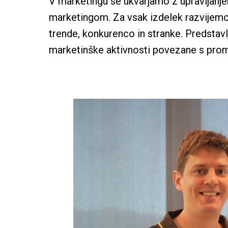
V marketingu se ukvarjamo z upravljanj
marketingom. Za vsak izdelek razvijemo,
trende, konkurenco in stranke. Predstav
marketinške aktivnosti povezane s prom