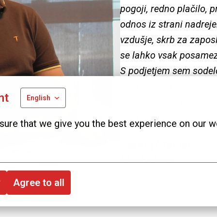
pogoji, redno plačilo, p
odnos iz strani nadreje
vzdušje, skrb za zaposl
se lahko vsak posamezn
S podjetjem sem sodelo
tako da sem poznal tudi 
nt
English
sodelovanja z njimi. Poz
pomemben faktor zakaj 
ure that we give you the best experience on our w
Jernej Mihalič
Marketing
y
Agree to all