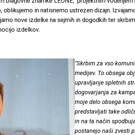
em blagovne znamke LEONE,  projektnim vodenjem raz
 oblikujemo in natisnemo ustrezen dizajn. Izvajamo 
ljamo nove izdelke na sejmih in dogodkih ter skrbim
ocijo izdelkov.
"Skrbim za vso komunika
medijev. To obsega obja
upravljanje spletnih str
dogovarjanja za kampan
moje delo obsega komun
predstavljati take odlič
in na ta način spodbuja
postanejo naši zvesti po