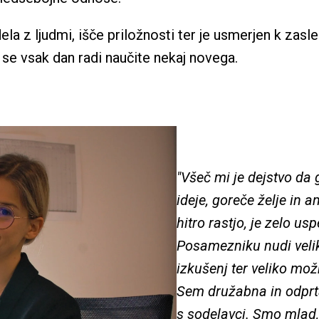
dela z ljudmi, išče priložnosti ter je usmerjen k zas
j se vsak dan radi naučite nekaj novega.
"Všeč mi je dejstvo da g
ideje, goreče želje in 
hitro rastjo, je zelo us
Posamezniku nudi velik
izkušenj ter veliko možn
Sem družabna in odprta
s sodelavci. Smo mlad,