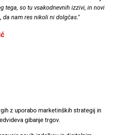
eg tega, so tu vsakodnevnih izzivi, in novi 
o, da nam res nikoli ni dolgčas."
ić
ih z uporabo marketinških strategij in 
redvideva gibanje trgov. 