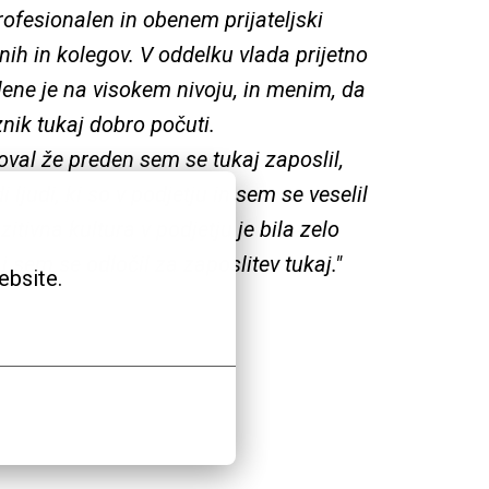
rofesionalen in obenem prijateljski 
nih in kolegov. V oddelku vlada prijetno 
ene je na visokem nivoju, in menim, da 
ik tukaj dobro počuti.

val že preden sem se tukaj zaposlil, 
ljudi, ki so v podjetju in sem se veselil 
itivna kultura v podjetju je bila zelo 
sem se odločil za zaposlitev tukaj."
ebsite.