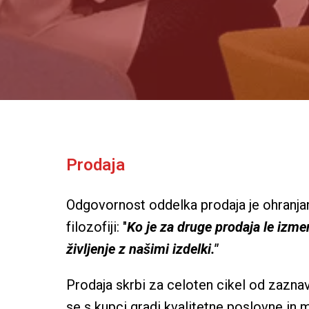
Prodaja
Odgovornost oddelka prodaja je ohranjanj
filozofiji: "
Ko je za druge prodaja le izme
življenje z našimi izdelki."
Prodaja skrbi za celoten cikel od zaznava
se s kupci gradi kvalitetne poslovne in