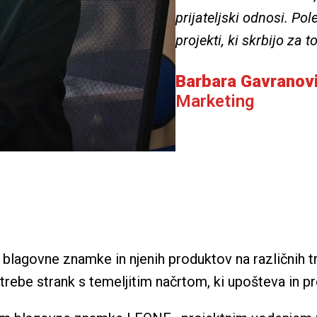
prijateljski odnosi. Pol
projekti, ki skrbijo za t
Barbara Gavranov
Marketing 
blagovne znamke in njenih produktov na različnih trg
potrebe strank s temeljitim načrtom, ki upošteva in p