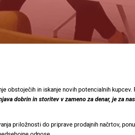
e obstoječih in iskanje novih potencialnih kupcev. P
njava dobrin in storitev v zameno za denar, je za na
nja priložnosti do priprave prodajnih načrtov, ponudb
 medsebojne odnose. 