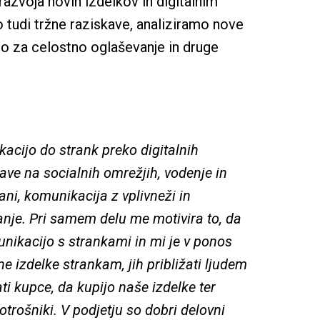
voja novih izdelkov in digitalnim 
tudi tržne raziskave, analiziramo nove 
o za celostno oglaševanje in druge 
cijo do strank preko digitalnih 
ve na socialnih omrežjih, vodenje in

ani, komunikacija z vplivneži in 
je. Pri samem delu me motivira to, da 
ikacijo s strankami in mi je v ponos

ne izdelke strankam, jih približati ljudem 
ti kupce, da kupijo naše izdelke ter 
trošniki. V podjetju so dobri delovni 