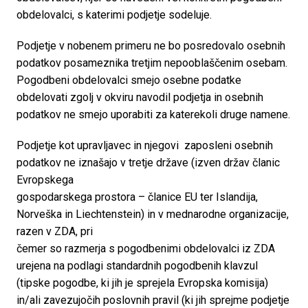
obdelovalci, s katerimi podjetje sodeluje.
Podjetje v nobenem primeru ne bo posredovalo osebnih 
podatkov posameznika tretjim nepooblaščenim osebam. 
Pogodbeni obdelovalci smejo osebne podatke 
obdelovati zgolj v okviru navodil podjetja in osebnih 
podatkov ne smejo uporabiti za katerekoli druge namene.
Podjetje kot upravljavec in njegovi  zaposleni osebnih 
podatkov ne iznašajo v tretje države (izven držav članic 
Evropskega

gospodarskega prostora – članice EU ter Islandija, 
Norveška in Liechtenstein) in v mednarodne organizacije, 
razen v ZDA, pri 

čemer so razmerja s pogodbenimi obdelovalci iz ZDA 
urejena na podlagi standardnih pogodbenih klavzul 
(tipske pogodbe, ki jih je sprejela Evropska komisija) 
in/ali zavezujočih poslovnih pravil (ki jih sprejme podjetje 