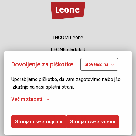
Homepage
INCOM Leone
LEONE sladoled
AL!VE sladoled
Dovoljenje za piškotke
Slovenščina
LEONE čokolada
Uporabljamo piškotke, da vam zagotovimo najboljšo 
JAMAICA sladoled
izkušnjo na naši spletni strani.
Politika zasebnosti
Več možnosti
Strinjam se z nujnimi
Strinjam se z vsemi