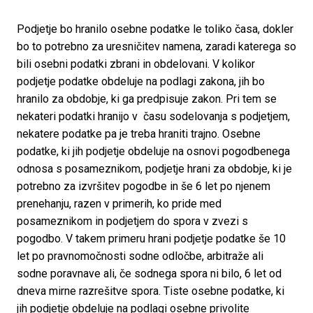
Podjetje bo hranilo osebne podatke le toliko časa, dokler 
bo to potrebno za uresničitev namena, zaradi katerega so 
bili osebni podatki zbrani in obdelovani. V kolikor 
podjetje podatke obdeluje na podlagi zakona, jih bo 
hranilo za obdobje, ki ga predpisuje zakon. Pri tem se 
nekateri podatki hranijo v  času sodelovanja s podjetjem, 
nekatere podatke pa je treba hraniti trajno. Osebne 
podatke, ki jih podjetje obdeluje na osnovi pogodbenega 
odnosa s posameznikom, podjetje hrani za obdobje, ki je 
potrebno za izvršitev pogodbe in še 6 let po njenem 
prenehanju, razen v primerih, ko pride med 
posameznikom in podjetjem do spora v zvezi s 
pogodbo. V takem primeru hrani podjetje podatke še 10 
let po pravnomočnosti sodne odločbe, arbitraže ali 
sodne poravnave ali, če sodnega spora ni bilo, 6 let od 
dneva mirne razrešitve spora. Tiste osebne podatke, ki 
jih podjetje obdeluje na podlagi osebne privolite 