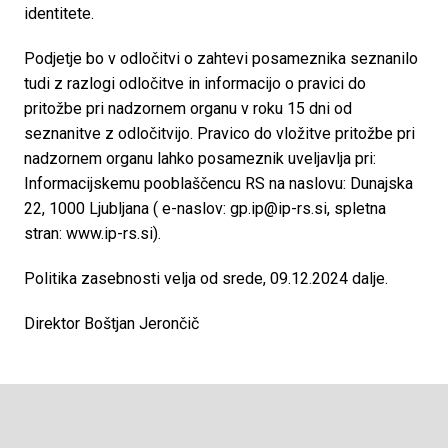
identitete.
Podjetje bo v odločitvi o zahtevi posameznika seznanilo 
tudi z razlogi odločitve in informacijo o pravici do 
pritožbe pri nadzornem organu v roku 15 dni od 
seznanitve z odločitvijo. Pravico do vložitve pritožbe pri 
nadzornem organu lahko posameznik uveljavlja pri: 
Informacijskemu pooblaščencu RS na naslovu: Dunajska 
22, 1000 Ljubljana ( e-naslov: gp.ip@ip-rs.si, spletna 
stran: www.ip-rs.si).
Politika zasebnosti velja od srede, 09.12.2024 dalje.
Direktor Boštjan Jerončič