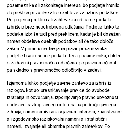
posameznika ali zakonitega interesa, bo podjetje hranilo 
do preklica privolitve ali do zahteve za  izbris podatkov. 
Po prejemu preklica ali zahteve za izbris se podatki 
izbrišejo brez nepotrebnega odlašanja. Podjetje lahko te 
podatke izbriše tudi pred preklicem, kadar je bil dosežen 
namen obdelave osebnih podatkov ali če tako določa 
zakon. V primeru uveljavljanja pravic posameznika 
podjetje hrani osebne podatke tega posameznika, dokler 
o zadevi ni pravnomočno odločeno, po pravnomočnosti 
pa skladno s pravnomočno odločitvijo v zadevi.
Izjemoma lahko podjetje zavrne zahtevo za izbris iz 
razlogov, kot so: uresničevanje pravice do svobode 
izražanja in obveščanja, izpolnjevanje pravne obveznosti 
obdelave, razlogi javnega interesa na področju javnega 
zdravja, nameni arhiviranja v javnem interesu, znanstveno- 
ali zgodovinsko raziskovalni nameni ali statistični 
nameni, izvajanje ali obramba pravnih zahtevkov. Po  