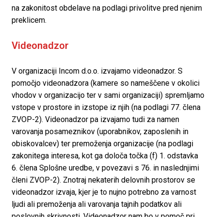
na zakonitost obdelave na podlagi privolitve pred njenim 
preklicem.
Videonadzor 
V organizaciji Incom d.o.o. izvajamo videonadzor. S 
pomočjo videonadzora (kamere so nameščene v okolici 
vhodov v organizacijo ter v sami organizaciji) spremljamo 
vstope v prostore in izstope iz njih (na podlagi 77. člena 
ZVOP-2). Videonadzor pa izvajamo tudi za namen 
varovanja posameznikov (uporabnikov, zaposlenih in 
obiskovalcev) ter premoženja organizacije (na podlagi 
zakonitega interesa, kot ga določa točka (f) 1. odstavka 
6. člena Splošne uredbe, v povezavi s 76. in naslednjimi 
členi ZVOP-2). Znotraj nekaterih delovnih prostorov se 
videonadzor izvaja, kjer je to nujno potrebno za varnost 
ljudi ali premoženja ali varovanja tajnih podatkov ali 
poslovnih skrivnosti. Videonadzor nam bo v pomoč pri 