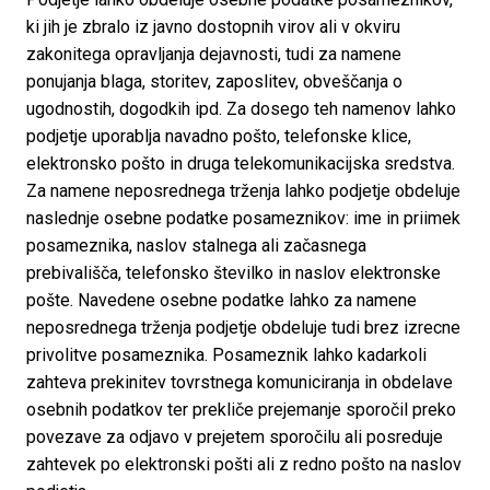
ki jih je zbralo iz javno dostopnih virov ali v okviru 
zakonitega opravljanja dejavnosti, tudi za namene 
ponujanja blaga, storitev, zaposlitev, obveščanja o 
ugodnostih, dogodkih ipd. Za dosego teh namenov lahko 
podjetje uporablja navadno pošto, telefonske klice, 
elektronsko pošto in druga telekomunikacijska sredstva. 
Za namene neposrednega trženja lahko podjetje obdeluje 
naslednje osebne podatke posameznikov: ime in priimek 
posameznika, naslov stalnega ali začasnega 
prebivališča, telefonsko številko in naslov elektronske 
pošte. Navedene osebne podatke lahko za namene 
neposrednega trženja podjetje obdeluje tudi brez izrecne 
privolitve posameznika. Posameznik lahko kadarkoli 
zahteva prekinitev tovrstnega komuniciranja in obdelave 
osebnih podatkov ter prekliče prejemanje sporočil preko 
povezave za odjavo v prejetem sporočilu ali posreduje 
zahtevek po elektronski pošti ali z redno pošto na naslov 