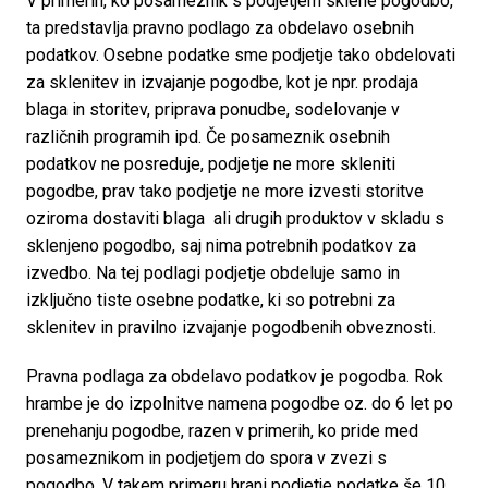
V primerih, ko posameznik s podjetjem sklene pogodbo, 
ta predstavlja pravno podlago za obdelavo osebnih 
podatkov. Osebne podatke sme podjetje tako obdelovati 
za sklenitev in izvajanje pogodbe, kot je npr. prodaja 
blaga in storitev, priprava ponudbe, sodelovanje v 
različnih programih ipd. Če posameznik osebnih 
podatkov ne posreduje, podjetje ne more skleniti 
pogodbe, prav tako podjetje ne more izvesti storitve 
oziroma dostaviti blaga  ali drugih produktov v skladu s 
sklenjeno pogodbo, saj nima potrebnih podatkov za 
izvedbo. Na tej podlagi podjetje obdeluje samo in 
izključno tiste osebne podatke, ki so potrebni za 
sklenitev in pravilno izvajanje pogodbenih obveznosti. 
Pravna podlaga za obdelavo podatkov je pogodba. Rok 
hrambe je do izpolnitve namena pogodbe oz. do 6 let po 
prenehanju pogodbe, razen v primerih, ko pride med 
posameznikom in podjetjem do spora v zvezi s 
pogodbo. V takem primeru hrani podjetje podatke še 10 