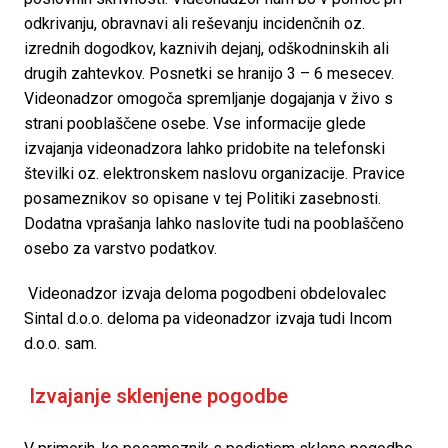
odkrivanju, obravnavi ali reševanju incidenčnih oz. 
izrednih dogodkov, kaznivih dejanj, odškodninskih ali 
drugih zahtevkov. Posnetki se hranijo 3 – 6 mesecev. 
Videonadzor omogoča spremljanje dogajanja v živo s 
strani pooblaščene osebe. Vse informacije glede 
izvajanja videonadzora lahko pridobite na telefonski 
številki oz. elektronskem naslovu organizacije. Pravice 
posameznikov so opisane v tej Politiki zasebnosti. 
Dodatna vprašanja lahko naslovite tudi na pooblaščeno 
osebo za varstvo podatkov.
 Videonadzor izvaja deloma pogodbeni obdelovalec 
Sintal d.o.o. deloma pa videonadzor izvaja tudi Incom 
d.o.o. sam. 
 Izvajanje sklenjene pogodbe