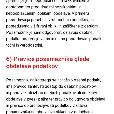
spreminjanjem, nepooblaščenim razkrivanjem ali 
dostopom ter pred drugimi nezakonitimi in 
nepooblaščenimi oblikami obdelave. V primeru 
posredovanja posebnih vrst osebnih podatkov, jih 
posredujemo v šifrirani obliki in zaščitene z geslom. 
Posameznik je sam odgovoren, da svoje osebne 
podatke posreduje varno in da so posredovani podatki 
točni in verodostojni.
6) Pravice posameznika glede 
obdelave podatkov
Posameznik, na katerega se nanašajo osebni podatki, 
ima pravico zahtevati dostop do osebnih podatkov 
in popravek ali izbris osebnih podatkov ali omejitev 
obdelave v zvezi z njim ter pravico do ugovora obdelavi 
in pravico do prenosljivosti podatkov. Zahteva 
posameznika se obravnava skladno z določbami 