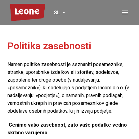
Skip
to
SL
Homepage
content
Politika zasebnosti
Namen politike zasebnosti je seznaniti posameznike, 
stranke, uporabnike izdelkov ali storitev, sodelavce, 
zaposlene ter druge osebe (v nadaljevanju: 
»posameznik«), ki sodelujejo s podjetjem Incom d.o.o. (v 
nadaljevanju: »podjetje«), o namenih, pravnih podlagah, 
varnostnih ukrepih in pravicah posameznikov glede 
obdelave osebnih podatkov, ki jih izvaja podjetje.
 Cenimo vašo zasebnost, zato vaše podatke vedno 
skrbno varujemo. 