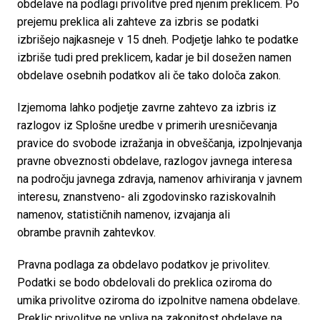
obdelave na podlagi privolitve pred njenim preklicem. Po 
prejemu preklica ali zahteve za izbris se podatki 
izbrišejo najkasneje v 15 dneh. Podjetje lahko te podatke 
izbriše tudi pred preklicem, kadar je bil dosežen namen 
obdelave osebnih podatkov ali če tako določa zakon.
Izjemoma lahko podjetje zavrne zahtevo za izbris iz 
razlogov iz Splošne uredbe v primerih uresničevanja 
pravice do svobode izražanja in obveščanja, izpolnjevanja 
pravne obveznosti obdelave, razlogov javnega interesa 
na področju javnega zdravja, namenov arhiviranja v javnem 
interesu, znanstveno- ali zgodovinsko raziskovalnih 
namenov, statističnih namenov, izvajanja ali

obrambe pravnih zahtevkov. 
Pravna podlaga za obdelavo podatkov je privolitev. 
Podatki se bodo obdelovali do preklica oziroma do 
umika privolitve oziroma do izpolnitve namena obdelave. 
Preklic privolitve ne vpliva na zakonitost obdelave na 