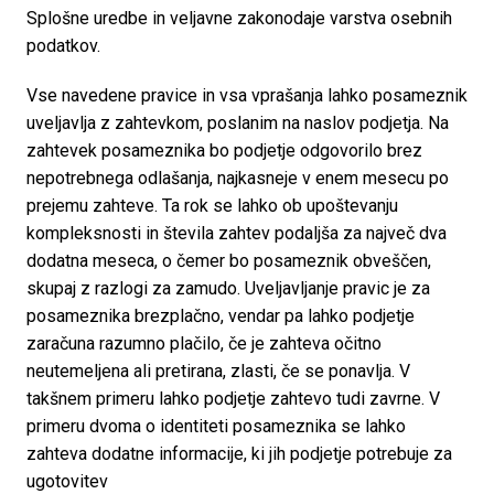
Splošne uredbe in veljavne zakonodaje varstva osebnih 
podatkov.
Vse navedene pravice in vsa vprašanja lahko posameznik 
uveljavlja z zahtevkom, poslanim na naslov podjetja. Na 
zahtevek posameznika bo podjetje odgovorilo brez 
nepotrebnega odlašanja, najkasneje v enem mesecu po 
prejemu zahteve. Ta rok se lahko ob upoštevanju 
kompleksnosti in števila zahtev podaljša za največ dva 
dodatna meseca, o čemer bo posameznik obveščen, 
skupaj z razlogi za zamudo. Uveljavljanje pravic je za 
posameznika brezplačno, vendar pa lahko podjetje 
zaračuna razumno plačilo, če je zahteva očitno 
neutemeljena ali pretirana, zlasti, če se ponavlja. V 
takšnem primeru lahko podjetje zahtevo tudi zavrne. V 
primeru dvoma o identiteti posameznika se lahko 
zahteva dodatne informacije, ki jih podjetje potrebuje za 
ugotovitev
